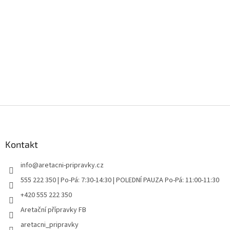
Z
á
p
a
Kontakt
t
info
@
aretacni-pripravky.cz
í
555 222 350 | Po-Pá: 7:30-14:30 | POLEDNÍ PAUZA Po-Pá: 11:00-11:30
+420 555 222 350
Aretační přípravky FB
aretacni_pripravky