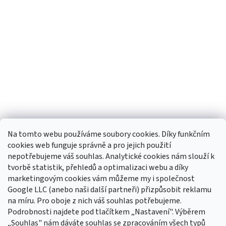
Na tomto webu používáme soubory cookies. Díky funkčním
cookies web funguje správně a pro jejich použití
nepotřebujeme váš souhlas. Analytické cookies nám slouží k
tvorbě statistik, přehledů a optimalizaci webu a díky
Sledovat na Instagramu
marketingovým cookies vám můžeme my i společnost
Google LLC (anebo naši další partneři) přizpůsobit reklamu
na míru. Pro oboje z nich váš souhlas potřebujeme.
Odebírat newsletter
Podrobnosti najdete pod tlačítkem „Nastavení". Výběrem
Vložte svůj e-mail a my vám budeme zasílat informace o nových
„Souhlas" nám dáváte souhlas se zpracováním všech typů