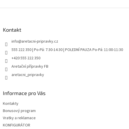
Z
á
p
a
Kontakt
t
info
@
aretacni-pripravky.cz
í
555 222 350 | Po-Pá: 7:30-14:30 | POLEDNÍ PAUZA Po-Pá: 11:00-11:30
+420 555 222 350
Aretační přípravky FB
aretacni_pripravky
Informace pro Vás
Kontakty
Bonusový program
Vratky a reklamace
KONFIGURÁTOR