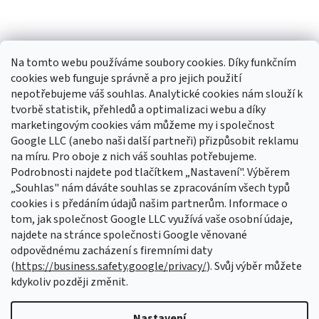
Na tomto webu používáme soubory cookies. Díky funkčním
cookies web funguje správně a pro jejich použití
nepotřebujeme váš souhlas. Analytické cookies nám slouží k
tvorbě statistik, přehledů a optimalizaci webu a díky
Sledovat na Instagramu
marketingovým cookies vám můžeme my i společnost
Google LLC (anebo naši další partneři) přizpůsobit reklamu
na míru. Pro oboje z nich váš souhlas potřebujeme.
Odebírat newsletter
Podrobnosti najdete pod tlačítkem „Nastavení". Výběrem
Vložte svůj e-mail a my vám budeme zasílat informace o nových
„Souhlas" nám dáváte souhlas se zpracováním všech typů
produktech na našem e-shopu.
cookies i s předáním údajů našim partnerům. Informace o
tom, jak společnost Google LLC využívá vaše osobní údaje,
E-mail
najdete na stránce společnosti Google věnované
odpovědnému zacházení s firemními daty
Vložením e-mailu souhlasíte s
podmínkami ochrany osobních údajů
(
https://business.safety.google/privacy/
). Svůj výběr můžete
kdykoliv později změnit.
PŘIHLÁSIT SE
Nastavení