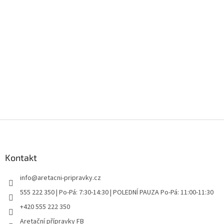
Z
á
p
a
Kontakt
t
info
@
aretacni-pripravky.cz
í
555 222 350 | Po-Pá: 7:30-14:30 | POLEDNÍ PAUZA Po-Pá: 11:00-11:30
+420 555 222 350
Aretační přípravky FB