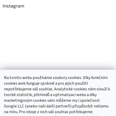
Instagram
Na tomto webu používáme soubory cookies. Díky funkčním
cookies web funguje správně a pro jejich použití
nepotřebujeme váš souhlas. Analytické cookies nám slouží k
tvorbě statistik, přehledů a optimalizaci webu a díky
Sledovat na Instagramu
marketingovým cookies vám můžeme my i společnost
Google LLC (anebo naši další partneři) přizpůsobit reklamu
na míru. Pro oboje z nich váš souhlas potřebujeme.
Odebírat newsletter