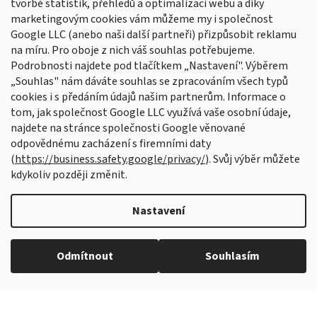
tvorbě statistik, přehledů a optimalizaci webu a díky
Sledovat na Instagramu
marketingovým cookies vám můžeme my i společnost
Google LLC (anebo naši další partneři) přizpůsobit reklamu
na míru. Pro oboje z nich váš souhlas potřebujeme.
Odebírat newsletter
Podrobnosti najdete pod tlačítkem „Nastavení". Výběrem
Vložte svůj e-mail a my vám budeme zasílat informace o nových
„Souhlas" nám dáváte souhlas se zpracováním všech typů
produktech na našem e-shopu.
cookies i s předáním údajů našim partnerům. Informace o
tom, jak společnost Google LLC využívá vaše osobní údaje,
E-mail
najdete na stránce společnosti Google věnované
odpovědnému zacházení s firemními daty
Vložením e-mailu souhlasíte s
podmínkami ochrany osobních údajů
(
https://business.safety.google/privacy/
). Svůj výběr můžete
kdykoliv později změnit.
PŘIHLÁSIT SE
Nastavení
Vytvořil Shoptet Premium
Odmítnout
Souhlasím
Copyright 2026
Aretační přípravky
. Všechna práva vyhrazena.