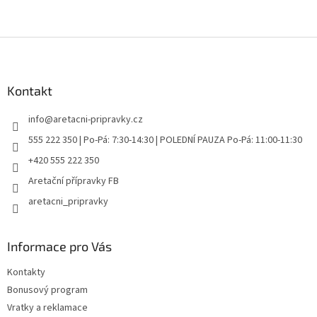
Z
á
p
a
Kontakt
t
info
@
aretacni-pripravky.cz
í
555 222 350 | Po-Pá: 7:30-14:30 | POLEDNÍ PAUZA Po-Pá: 11:00-11:30
+420 555 222 350
Aretační přípravky FB
aretacni_pripravky
Informace pro Vás
Kontakty
Bonusový program
Vratky a reklamace