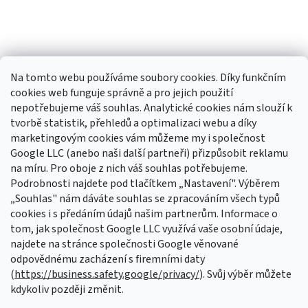
Na tomto webu používáme soubory cookies. Díky funkčním
cookies web funguje správně a pro jejich použití
nepotřebujeme váš souhlas. Analytické cookies nám slouží k
tvorbě statistik, přehledů a optimalizaci webu a díky
Sledovat na Instagramu
marketingovým cookies vám můžeme my i společnost
Google LLC (anebo naši další partneři) přizpůsobit reklamu
na míru. Pro oboje z nich váš souhlas potřebujeme.
Odebírat newsletter
Podrobnosti najdete pod tlačítkem „Nastavení". Výběrem
Vložte svůj e-mail a my vám budeme zasílat informace o nových
„Souhlas" nám dáváte souhlas se zpracováním všech typů
produktech na našem e-shopu.
cookies i s předáním údajů našim partnerům. Informace o
tom, jak společnost Google LLC využívá vaše osobní údaje,
E-mail
najdete na stránce společnosti Google věnované
odpovědnému zacházení s firemními daty
Vložením e-mailu souhlasíte s
podmínkami ochrany osobních údajů
(
https://business.safety.google/privacy/
). Svůj výběr můžete
kdykoliv později změnit.
PŘIHLÁSIT SE