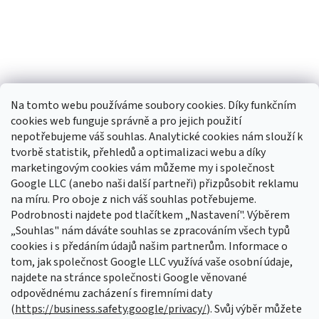
Na tomto webu používáme soubory cookies. Díky funkčním
cookies web funguje správně a pro jejich použití
nepotřebujeme váš souhlas. Analytické cookies nám slouží k
tvorbě statistik, přehledů a optimalizaci webu a díky
Sledovat na Instagramu
marketingovým cookies vám můžeme my i společnost
Google LLC (anebo naši další partneři) přizpůsobit reklamu
na míru. Pro oboje z nich váš souhlas potřebujeme.
Odebírat newsletter
Podrobnosti najdete pod tlačítkem „Nastavení". Výběrem
Vložte svůj e-mail a my vám budeme zasílat informace o nových
„Souhlas" nám dáváte souhlas se zpracováním všech typů
produktech na našem e-shopu.
cookies i s předáním údajů našim partnerům. Informace o
tom, jak společnost Google LLC využívá vaše osobní údaje,
E-mail
najdete na stránce společnosti Google věnované
odpovědnému zacházení s firemními daty
Vložením e-mailu souhlasíte s
podmínkami ochrany osobních údajů
(
https://business.safety.google/privacy/
). Svůj výběr můžete