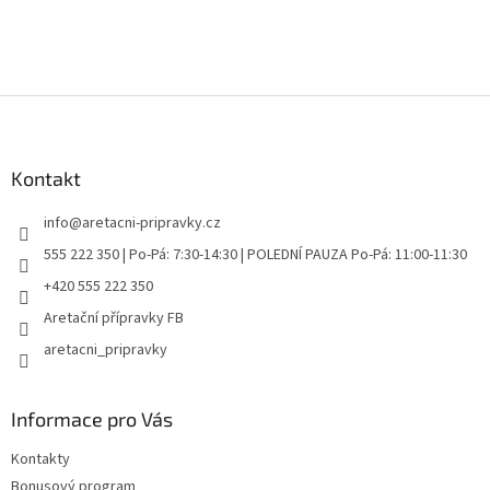
Z
á
p
a
Kontakt
t
info
@
aretacni-pripravky.cz
í
555 222 350 | Po-Pá: 7:30-14:30 | POLEDNÍ PAUZA Po-Pá: 11:00-11:30
+420 555 222 350
Aretační přípravky FB
aretacni_pripravky
Informace pro Vás
Kontakty
Bonusový program