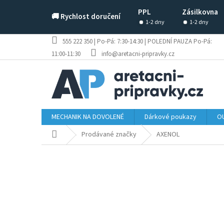
Přejít
PPL
Zásilkovna
na
🚚 Rychlost doručení
obsah
1-2 dny
1-2 dny
555 222 350 | Po-Pá: 7:30-14:30 | POLEDNÍ PAUZA Po-Pá:
11:00-11:30
info@aretacni-pripravky.cz
MECHANIK NA DOVOLENÉ
Dárkové poukazy
OU
Domů
Prodávané značky
AXENOL