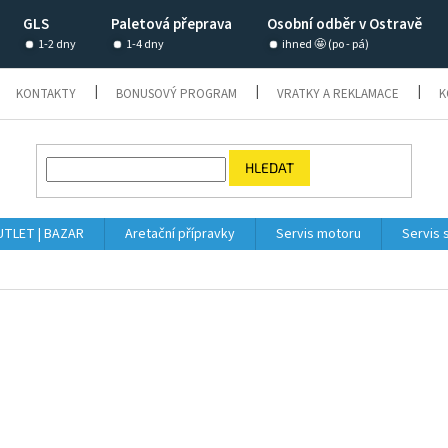
GLS
Paletová přeprava
Osobní odběr v Ostravě
1-2 dny
1-4 dny
ihned 🤩 (po - pá)
KONTAKTY
BONUSOVÝ PROGRAM
VRATKY A REKLAMACE
K
HLEDAT
TLET | BAZAR
Aretační přípravky
Servis motoru
Servis 