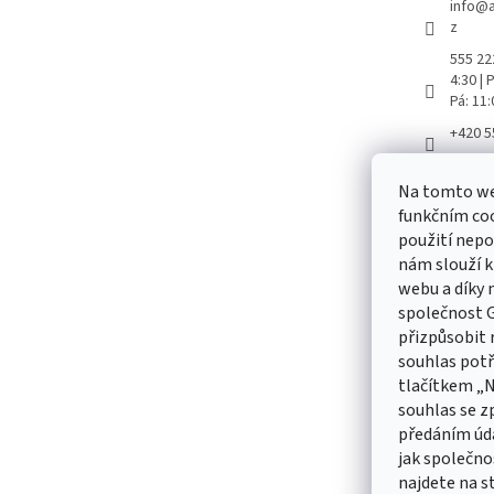
info
@
z
555 222
4:30 |
Pá: 11
+420 5
Aretač
Na tomto we
aretac
funkčním coo
použití nepo
nám slouží k
webu a díky
Odebírat
společnost G
přizpůsobit 
Vložte svůj
souhlas pot
produktech
tlačítkem „
souhlas se z
E-mail
předáním úd
jak společno
Vložením 
údajů
najdete na s