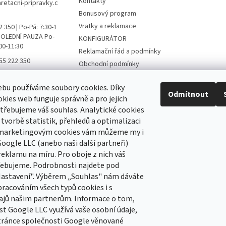
Kontakty
aretacni-pripravky.c
Bonusový program
Vratky a reklamace
 350 | Po-Pá: 7:30-1
 POLEDNÍ PAUZA Po-
KONFIGURÁTOR
:00-11:30
Reklamační řád a podmínky
55 222 350
Obchodní podmínky
ní přípravky FB
Podmínky ochrany osobních
údajů
bu používáme soubory cookies. Díky
ni_pripravky
Odmítnout
kies web funguje správně a pro jejich
Hodnocení obchodu
třebujeme váš souhlas. Analytické cookies
 tvorbě statistik, přehledů a optimalizaci
 marketingovým cookies vám můžeme my i
 newsletter
oogle LLC (anebo naši další partneři)
reklamu na míru. Pro oboje z nich váš
 e-mail a my vám budeme zasílat informace o nových
řebujeme. Podrobnosti najdete pod
 na našem e-shopu.
Nastavení". Výběrem „Souhlas" nám dáváte
pracováním všech typů cookies i s
ajů našim partnerům. Informace o tom,
st Google LLC využívá vaše osobní údaje,
e-mailu souhlasíte s
podmínkami ochrany osobních
tránce společnosti Google věnované