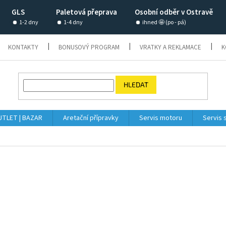
GLS
Paletová přeprava
Osobní odběr v Ostravě
1-2 dny
1-4 dny
ihned 🤩 (po - pá)
KONTAKTY
BONUSOVÝ PROGRAM
VRATKY A REKLAMACE
K
HLEDAT
TLET | BAZAR
Aretační přípravky
Servis motoru
Servis 