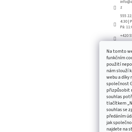
info
@
z
555 222
4:30 |
Pá: 11
+420 5
Aretač
Na tomto we
aretac
funkčním coo
použití nepo
nám slouží k
webu a díky
Odebírat
společnost G
přizpůsobit 
Vložte svůj
souhlas pot
produktech
tlačítkem „
souhlas se z
E-mail
předáním úd
jak společno
Vložením 
údajů
najdete na s