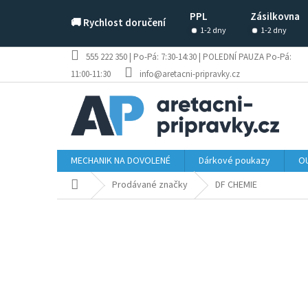
Přejít
PPL
Zásilkovna
na
🚚 Rychlost doručení
obsah
1-2 dny
1-2 dny
555 222 350 | Po-Pá: 7:30-14:30 | POLEDNÍ PAUZA Po-Pá:
11:00-11:30
info@aretacni-pripravky.cz
MECHANIK NA DOVOLENÉ
Dárkové poukazy
OU
Domů
Prodávané značky
DF CHEMIE