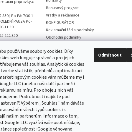
Kontakty
aretacni-pripravky.c
Bonusový program
Vratky a reklamace
 350 | Po-Pá: 7:30-1
 POLEDNÍ PAUZA Po-
KONFIGURÁTOR
:00-11:30
Reklamační řád a podmínky
55 222 350
Obchodní podmínky
ní přípravky FB
Podmínky ochrany osobních
údajů
bu používáme soubory cookies. Díky
ni_pripravky
Odmítnout
kies web funguje správně a pro jejich
Hodnocení obchodu
třebujeme váš souhlas. Analytické cookies
 tvorbě statistik, přehledů a optimalizaci
 marketingovým cookies vám můžeme my i
 newsletter
oogle LLC (anebo naši další partneři)
reklamu na míru. Pro oboje z nich váš
 e-mail a my vám budeme zasílat informace o nových
řebujeme. Podrobnosti najdete pod
 na našem e-shopu.
Nastavení". Výběrem „Souhlas" nám dáváte
pracováním všech typů cookies i s
ajů našim partnerům. Informace o tom,
st Google LLC využívá vaše osobní údaje,
e-mailu souhlasíte s
podmínkami ochrany osobních
tránce společnosti Google věnované