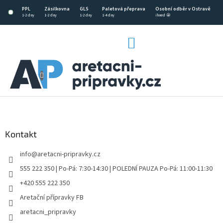
Přejít
PPL
Zásilkovna
GLS
Paletová přeprava
Osobní odběr v Ostravě
na
1-2 dny
1-2 dny
1-2 dny
1-4 dny
ihned 🤩
obsah
NÁKUPNÍ
KOŠÍK
CZK
Z
á
p
a
Kontakt
t
info
@
aretacni-pripravky.cz
í
555 222 350 | Po-Pá: 7:30-14:30 | POLEDNÍ PAUZA Po-Pá: 11:00-11:30
+420 555 222 350
Aretační přípravky FB
aretacni_pripravky