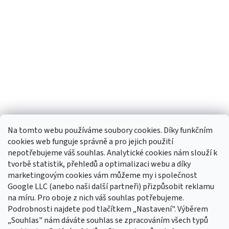
Na tomto webu používáme soubory cookies. Díky funkčním
cookies web funguje správně a pro jejich použití
nepotřebujeme váš souhlas. Analytické cookies nám slouží k
tvorbě statistik, přehledů a optimalizaci webu a díky
Sledovat na Instagramu
marketingovým cookies vám můžeme my i společnost
Google LLC (anebo naši další partneři) přizpůsobit reklamu
na míru. Pro oboje z nich váš souhlas potřebujeme.
Odebírat newsletter
Podrobnosti najdete pod tlačítkem „Nastavení". Výběrem
Vložte svůj e-mail a my vám budeme zasílat informace o nových
„Souhlas" nám dáváte souhlas se zpracováním všech typů
produktech na našem e-shopu.