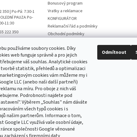
Bonusový program
Vratky a reklamace
 350 | Po-Pá: 7:30-1
 POLEDNÍ PAUZA Po-
KONFIGURÁTOR
:00-11:30
Reklamační řád a podmínky
55 222 350
Obchodní podmínky
ní přípravky FB
Podmínky ochrany osobních
údajů
bu používáme soubory cookies. Díky
ni_pripravky
Odmítnout
kies web funguje správně a pro jejich
Hodnocení obchodu
třebujeme váš souhlas. Analytické cookies
 tvorbě statistik, přehledů a optimalizaci
 marketingovým cookies vám můžeme my i
 newsletter
oogle LLC (anebo naši další partneři)
reklamu na míru. Pro oboje z nich váš
 e-mail a my vám budeme zasílat informace o nových
řebujeme. Podrobnosti najdete pod
 na našem e-shopu.
Nastavení". Výběrem „Souhlas" nám dáváte
pracováním všech typů cookies i s
ajů našim partnerům. Informace o tom,
st Google LLC využívá vaše osobní údaje,
e-mailu souhlasíte s
podmínkami ochrany osobních
tránce společnosti Google věnované
 zacházení s firemními daty