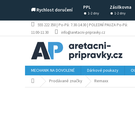
Přejít
PPL
Zásilkovna
na
🚚 Rychlost doručení
obsah
1-2 dny
1-2 dny
555 222 350 | Po-Pá: 7:30-14:30 | POLEDNÍ PAUZA Po-Pá:
11:00-11:30
info@aretacni-pripravky.cz
MECHANIK NA DOVOLENÉ
Dárkové poukazy
OU
Domů
Prodávané značky
Remaxx