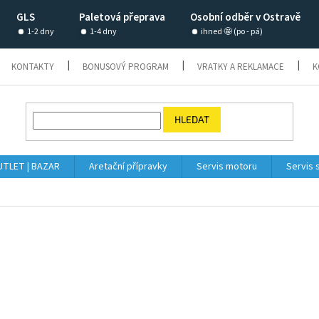
GLS
Paletová přeprava
Osobní odběr v Ostravě
1-2 dny
1-4 dny
ihned 🤩 (po - pá)
KONTAKTY
BONUSOVÝ PROGRAM
VRATKY A REKLAMACE
K
HLEDAT
TLET | BAZAR
Aretační přípravky
Servis motoru
Servis 