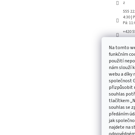
z
555 222
4:30 |
Pá: 11
+420 5
Aretač
Na tomto we
aretac
funkčním coo
použití nepo
nám slouží k
webu a díky
Odebírat
společnost G
přizpůsobit 
Vložte svůj
souhlas pot
produktech
tlačítkem „
souhlas se z
E-mail
předáním úd
jak společno
Vložením 
údajů
najdete na s
odpovědnému