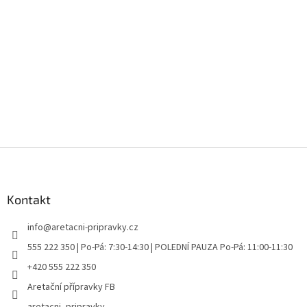
Z
á
p
a
Kontakt
t
info
@
aretacni-pripravky.cz
í
555 222 350 | Po-Pá: 7:30-14:30 | POLEDNÍ PAUZA Po-Pá: 11:00-11:30
+420 555 222 350
Aretační přípravky FB