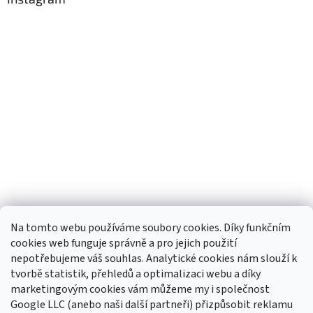
Na tomto webu používáme soubory cookies. Díky funkčním
cookies web funguje správně a pro jejich použití
Sledovat na Instagramu
nepotřebujeme váš souhlas. Analytické cookies nám slouží k
tvorbě statistik, přehledů a optimalizaci webu a díky
Odebírat newsletter
marketingovým cookies vám můžeme my i společnost
Google LLC (anebo naši další partneři) přizpůsobit reklamu