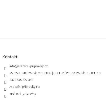
Z
á
p
a
Kontakt
t
info
@
aretacni-pripravky.cz
í
555 222 350 | Po-Pá: 7:30-14:30 | POLEDNÍ PAUZA Po-Pá: 11:00-11:30
+420 555 222 350
Aretační přípravky FB
aretacni_pripravky