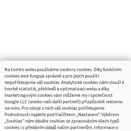
Na tomto webu používáme soubory cookies. Díky funkčním
cookies web funguje správně a pro jejich použití
nepotřebujeme váš souhlas. Analytické cookies nám slouží k
tvorbě statistik, přehledů a optimalizaci webu a díky
Sledovat na Instagramu
marketingovým cookies vám můžeme my i společnost
Google LLC (anebo naši další partneři) přizpůsobit reklamu
na míru. Pro oboje z nich váš souhlas potřebujeme.
Odebírat newsletter
Podrobnosti najdete pod tlačítkem „Nastavení". Výběrem
Vložte svůj e-mail a my vám budeme zasílat informace o nových
„Souhlas" nám dáváte souhlas se zpracováním všech typů
produktech na našem e-shopu.
cookies i s předáním údajů našim partnerům. Informace o