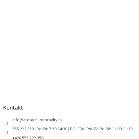
Z
á
p
a
Kontakt
t
info
@
aretacni-pripravky.cz
í
555 222 350 | Po-Pá: 7:30-14:30 | POLEDNÍ PAUZA Po-Pá: 11:00-11:30
+420 555 222 350