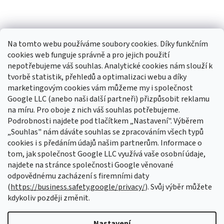
Na tomto webu používáme soubory cookies. Díky funkčním
cookies web funguje správně a pro jejich použití
Sledovat na Instagramu
nepotřebujeme váš souhlas. Analytické cookies nám slouží k
tvorbě statistik, přehledů a optimalizaci webu a díky
Odebírat newsletter
marketingovým cookies vám můžeme my i společnost
Google LLC (anebo naši další partneři) přizpůsobit reklamu
Vložte svůj e-mail a my vám budeme zasílat informace o nových
na míru. Pro oboje z nich váš souhlas potřebujeme.
produktech na našem e-shopu.
Podrobnosti najdete pod tlačítkem „Nastavení". Výběrem
„Souhlas" nám dáváte souhlas se zpracováním všech typů
E-mail
cookies i s předáním údajů našim partnerům. Informace o
tom, jak společnost Google LLC využívá vaše osobní údaje,
Vložením e-mailu souhlasíte s
podmínkami ochrany osobních údajů
najdete na stránce společnosti Google věnované
odpovědnému zacházení s firemními daty
PŘIHLÁSIT SE
(
https://business.safety.google/privacy/
). Svůj výběr můžete
kdykoliv později změnit.
Nastavení