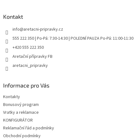
á
p
a
Kontakt
t
info
@
aretacni-pripravky.cz
í
555 222 350 | Po-Pá: 7:30-14:30 | POLEDNÍ PAUZA Po-Pá: 11:00-11:30
+420 555 222 350
Aretační přípravky FB
aretacni_pripravky
Informace pro Vás
Kontakty
Bonusový program
Vratky a reklamace
KONFIGURÁTOR
Reklamační řád a podmínky
Obchodní podmínky