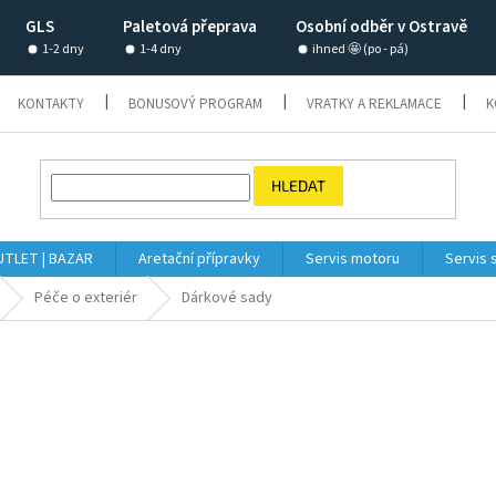
GLS
Paletová přeprava
Osobní odběr v Ostravě
1-2 dny
1-4 dny
ihned 🤩 (po - pá)
KONTAKTY
BONUSOVÝ PROGRAM
VRATKY A REKLAMACE
K
HLEDAT
TLET | BAZAR
Aretační přípravky
Servis motoru
Servis 
Péče o exteriér
Dárkové sady