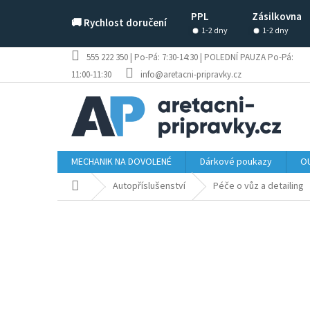
Přejít
PPL
Zásilkovna
na
🚚 Rychlost doručení
obsah
1-2 dny
1-2 dny
555 222 350 | Po-Pá: 7:30-14:30 | POLEDNÍ PAUZA Po-Pá:
11:00-11:30
info@aretacni-pripravky.cz
MECHANIK NA DOVOLENÉ
Dárkové poukazy
OU
Domů
Autopříslušenství
Péče o vůz a detailing