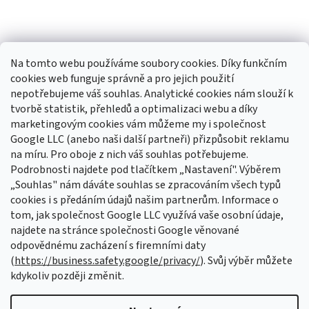
Na tomto webu používáme soubory cookies. Díky funkčním
cookies web funguje správně a pro jejich použití
nepotřebujeme váš souhlas. Analytické cookies nám slouží k
tvorbě statistik, přehledů a optimalizaci webu a díky
Sledovat na Instagramu
marketingovým cookies vám můžeme my i společnost
Google LLC (anebo naši další partneři) přizpůsobit reklamu
na míru. Pro oboje z nich váš souhlas potřebujeme.
Odebírat newsletter
Podrobnosti najdete pod tlačítkem „Nastavení". Výběrem
Vložte svůj e-mail a my vám budeme zasílat informace o nových
„Souhlas" nám dáváte souhlas se zpracováním všech typů
produktech na našem e-shopu.
cookies i s předáním údajů našim partnerům. Informace o
tom, jak společnost Google LLC využívá vaše osobní údaje,
E-mail
najdete na stránce společnosti Google věnované
odpovědnému zacházení s firemními daty
Vložením e-mailu souhlasíte s
podmínkami ochrany osobních údajů
(
https://business.safety.google/privacy/
). Svůj výběr můžete
kdykoliv později změnit.
PŘIHLÁSIT SE