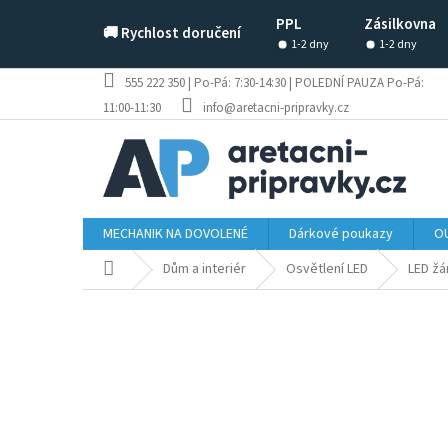
Přejít
PPL
Zásilkovna
na
🚚 Rychlost doručení
obsah
1-2 dny
1-2 dny
555 222 350 | Po-Pá: 7:30-14:30 | POLEDNÍ PAUZA Po-Pá:
11:00-11:30
info@aretacni-pripravky.cz
MECHANIK NA DOVOLENÉ
Dárkové poukazy
OU
Domů
Dům a interiér
Osvětlení LED
LED žá