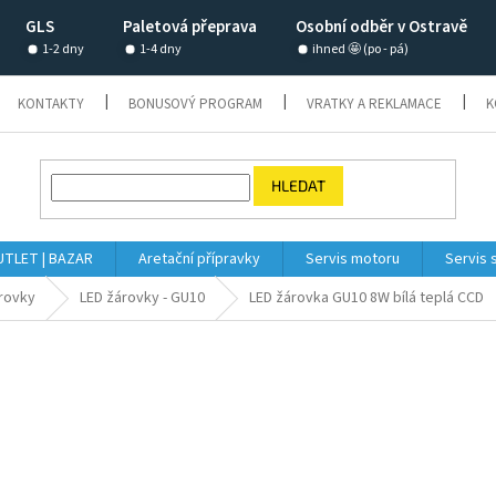
GLS
Paletová přeprava
Osobní odběr v Ostravě
1-2 dny
1-4 dny
ihned 🤩 (po - pá)
KONTAKTY
BONUSOVÝ PROGRAM
VRATKY A REKLAMACE
K
HLEDAT
TLET | BAZAR
Aretační přípravky
Servis motoru
Servis 
rovky
LED žárovky - GU10
LED žárovka GU10 8W bílá teplá CCD