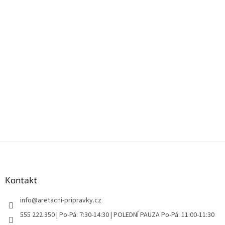
Z
á
p
a
Kontakt
t
info
@
aretacni-pripravky.cz
í
555 222 350 | Po-Pá: 7:30-14:30 | POLEDNÍ PAUZA Po-Pá: 11:00-11:30