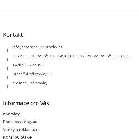
Z
á
p
a
Kontakt
t
info
@
aretacni-pripravky.cz
í
555 222 350 | Po-Pá: 7:30-14:30 | POLEDNÍ PAUZA Po-Pá: 11:00-11:30
+420 555 222 350
Aretační přípravky FB
aretacni_pripravky
Informace pro Vás
Kontakty
Bonusový program
Vratky a reklamace
KONFIGURÁTOR