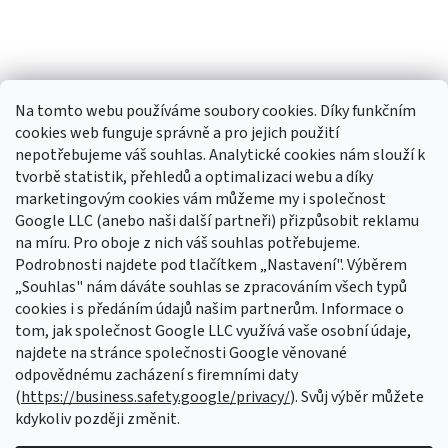
Na tomto webu používáme soubory cookies. Díky funkčním
cookies web funguje správně a pro jejich použití
nepotřebujeme váš souhlas. Analytické cookies nám slouží k
tvorbě statistik, přehledů a optimalizaci webu a díky
Sledovat na Instagramu
marketingovým cookies vám můžeme my i společnost
Google LLC (anebo naši další partneři) přizpůsobit reklamu
na míru. Pro oboje z nich váš souhlas potřebujeme.
Odebírat newsletter
Podrobnosti najdete pod tlačítkem „Nastavení". Výběrem
Vložte svůj e-mail a my vám budeme zasílat informace o nových
„Souhlas" nám dáváte souhlas se zpracováním všech typů
produktech na našem e-shopu.
cookies i s předáním údajů našim partnerům. Informace o
tom, jak společnost Google LLC využívá vaše osobní údaje,
E-mail
najdete na stránce společnosti Google věnované
odpovědnému zacházení s firemními daty
Vložením e-mailu souhlasíte s
podmínkami ochrany osobních údajů
(
https://business.safety.google/privacy/
). Svůj výběr můžete
kdykoliv později změnit.
PŘIHLÁSIT SE