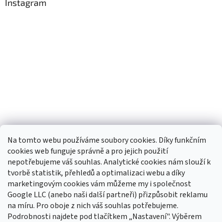
Instagram
Na tomto webu používáme soubory cookies. Díky funkčním
cookies web funguje správně a pro jejich použití
nepotřebujeme váš souhlas. Analytické cookies nám slouží k
tvorbě statistik, přehledů a optimalizaci webu a díky
Sledovat na Instagramu
marketingovým cookies vám můžeme my i společnost
Google LLC (anebo naši další partneři) přizpůsobit reklamu
na míru. Pro oboje z nich váš souhlas potřebujeme.
Odebírat newsletter
Podrobnosti najdete pod tlačítkem „Nastavení". Výběrem