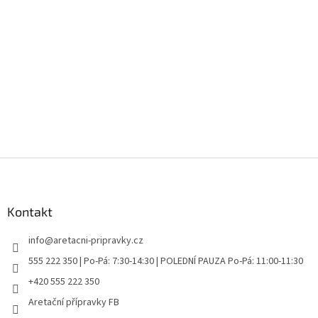
Z
á
p
a
Kontakt
t
info
@
aretacni-pripravky.cz
í
555 222 350 | Po-Pá: 7:30-14:30 | POLEDNÍ PAUZA Po-Pá: 11:00-11:30
+420 555 222 350
Aretační přípravky FB