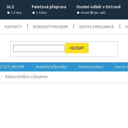
GLS
Paletová přeprava
Osobní odběr v Ostravě
1-2 dny
1-4 dny
ihned 🤩 (po - pá)
KONTAKTY
BONUSOVÝ PROGRAM
VRATKY A REKLAMACE
K
HLEDAT
TLET | BAZAR
Aretační přípravky
Servis motoru
Servis 
Ráčnové klíče s kloubem