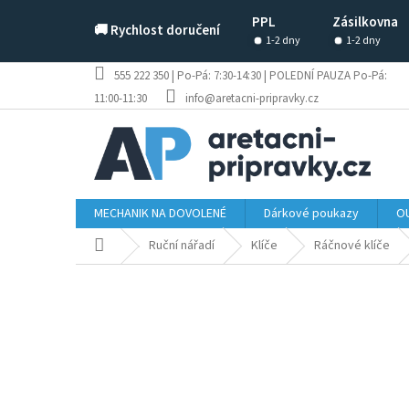
Přejít
PPL
Zásilkovna
na
🚚 Rychlost doručení
obsah
1-2 dny
1-2 dny
555 222 350 | Po-Pá: 7:30-14:30 | POLEDNÍ PAUZA Po-Pá:
11:00-11:30
info@aretacni-pripravky.cz
MECHANIK NA DOVOLENÉ
Dárkové poukazy
OU
Domů
Ruční nářadí
Klíče
Ráčnové klíče