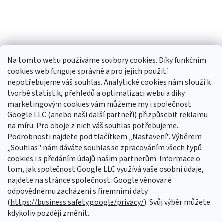
Na tomto webu používáme soubory cookies. Díky funkčním
cookies web funguje správně a pro jejich použití
nepotřebujeme váš souhlas. Analytické cookies nám slouží k
tvorbě statistik, přehledů a optimalizaci webu a díky
Sledovat na Instagramu
marketingovým cookies vám můžeme my i společnost
Google LLC (anebo naši další partneři) přizpůsobit reklamu
na míru. Pro oboje z nich váš souhlas potřebujeme.
Odebírat newsletter
Podrobnosti najdete pod tlačítkem „Nastavení". Výběrem
Vložte svůj e-mail a my vám budeme zasílat informace o nových
„Souhlas" nám dáváte souhlas se zpracováním všech typů
produktech na našem e-shopu.
cookies i s předáním údajů našim partnerům. Informace o
tom, jak společnost Google LLC využívá vaše osobní údaje,
E-mail
najdete na stránce společnosti Google věnované
odpovědnému zacházení s firemními daty
Vložením e-mailu souhlasíte s
podmínkami ochrany osobních údajů
(
https://business.safety.google/privacy/
). Svůj výběr můžete
kdykoliv později změnit.
PŘIHLÁSIT SE