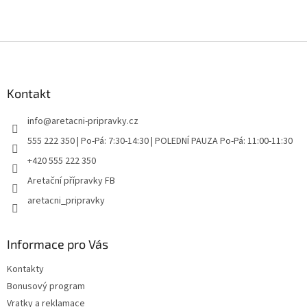
Z
á
p
a
Kontakt
t
info
@
aretacni-pripravky.cz
í
555 222 350 | Po-Pá: 7:30-14:30 | POLEDNÍ PAUZA Po-Pá: 11:00-11:30
+420 555 222 350
Aretační přípravky FB
aretacni_pripravky
Informace pro Vás
Kontakty
Bonusový program
Vratky a reklamace