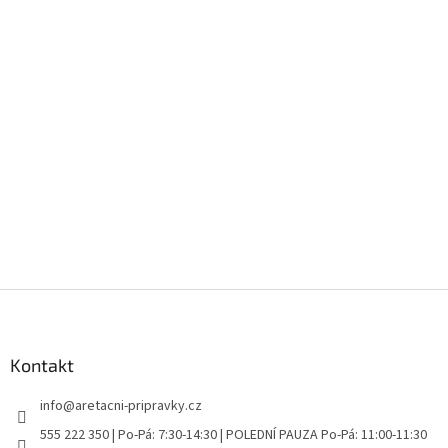
Z
á
p
a
Kontakt
t
info
@
aretacni-pripravky.cz
í
555 222 350 | Po-Pá: 7:30-14:30 | POLEDNÍ PAUZA Po-Pá: 11:00-11:30