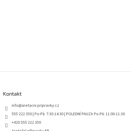
Z
á
p
a
Kontakt
t
info
@
aretacni-pripravky.cz
í
555 222 350 | Po-Pá: 7:30-14:30 | POLEDNÍ PAUZA Po-Pá: 11:00-11:30
+420 555 222 350
Aretační přípravky FB