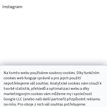
Instagram
Na tomto webu používáme soubory cookies. Díky funkčním
cookies web funguje správně a pro jejich použití
nepotřebujeme váš souhlas. Analytické cookies nám slouží k
tvorbě statistik, přehledů a optimalizaci webu a díky
Sledovat na Instagramu
marketingovým cookies vám můžeme my i společnost
Google LLC (anebo naši další partneři) přizpůsobit reklamu
na míru. Pro oboje z nich váš souhlas potřebujeme.
Odebírat newsletter