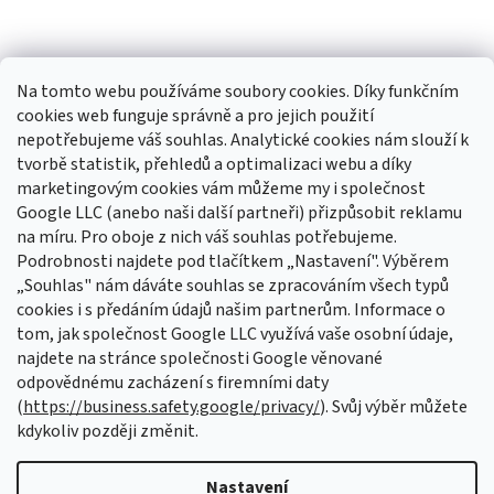
Na tomto webu používáme soubory cookies. Díky funkčním
cookies web funguje správně a pro jejich použití
nepotřebujeme váš souhlas. Analytické cookies nám slouží k
tvorbě statistik, přehledů a optimalizaci webu a díky
Sledovat na Instagramu
marketingovým cookies vám můžeme my i společnost
Google LLC (anebo naši další partneři) přizpůsobit reklamu
na míru. Pro oboje z nich váš souhlas potřebujeme.
Odebírat newsletter
Podrobnosti najdete pod tlačítkem „Nastavení". Výběrem
Vložte svůj e-mail a my vám budeme zasílat informace o nových
„Souhlas" nám dáváte souhlas se zpracováním všech typů
produktech na našem e-shopu.
cookies i s předáním údajů našim partnerům. Informace o
tom, jak společnost Google LLC využívá vaše osobní údaje,
E-mail
najdete na stránce společnosti Google věnované
odpovědnému zacházení s firemními daty
Vložením e-mailu souhlasíte s
podmínkami ochrany osobních údajů
(
https://business.safety.google/privacy/
). Svůj výběr můžete
kdykoliv později změnit.
PŘIHLÁSIT SE
Nastavení