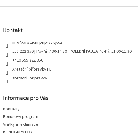
Z
á
p
a
Kontakt
t
info
@
aretacni-pripravky.cz
í
555 222 350 | Po-Pá: 7:30-14:30 | POLEDNÍ PAUZA Po-Pá: 11:00-11:30
+420 555 222 350
Aretační přípravky FB
aretacni_pripravky
Informace pro Vás
Kontakty
Bonusový program
Vratky a reklamace
KONFIGURÁTOR