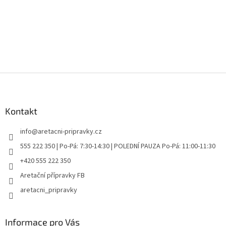
Z
á
p
a
Kontakt
t
info
@
aretacni-pripravky.cz
í
555 222 350 | Po-Pá: 7:30-14:30 | POLEDNÍ PAUZA Po-Pá: 11:00-11:30
+420 555 222 350
Aretační přípravky FB
aretacni_pripravky
Informace pro Vás