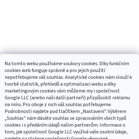
Na tomto webu používáme soubory cookies. Díky funkčním
cookies web funguje správně a pro jejich použití
nepotřebujeme váš souhlas. Analytické cookies nám slouží k
tvorbě statistik, přehledů a optimalizaci webu a díky
Sledovat na Instagramu
marketingovým cookies vám můžeme my i společnost
Google LLC (anebo naši další partneři) přizpůsobit reklamu
na míru. Pro oboje z nich váš souhlas potřebujeme.
Odebírat newsletter
Podrobnosti najdete pod tlačítkem „Nastavení". Výběrem
Vložte svůj e-mail a my vám budeme zasílat informace o nových
„Souhlas" nám dáváte souhlas se zpracováním všech typů
produktech na našem e-shopu.
cookies i s předáním údajů našim partnerům. Informace o
tom, jak společnost Google LLC využívá vaše osobní údaje,
E-mail
najdete na stránce společnosti Google věnované