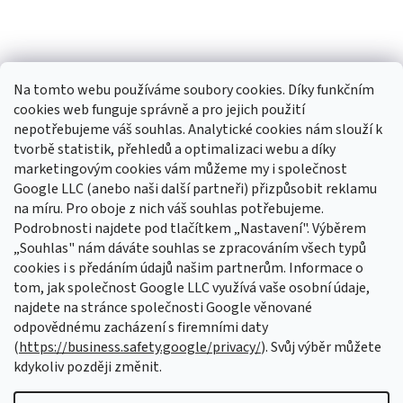
Na tomto webu používáme soubory cookies. Díky funkčním
cookies web funguje správně a pro jejich použití
nepotřebujeme váš souhlas. Analytické cookies nám slouží k
tvorbě statistik, přehledů a optimalizaci webu a díky
Sledovat na Instagramu
marketingovým cookies vám můžeme my i společnost
Google LLC (anebo naši další partneři) přizpůsobit reklamu
na míru. Pro oboje z nich váš souhlas potřebujeme.
Odebírat newsletter
Podrobnosti najdete pod tlačítkem „Nastavení". Výběrem
Vložte svůj e-mail a my vám budeme zasílat informace o nových
„Souhlas" nám dáváte souhlas se zpracováním všech typů
produktech na našem e-shopu.
cookies i s předáním údajů našim partnerům. Informace o
tom, jak společnost Google LLC využívá vaše osobní údaje,
E-mail
najdete na stránce společnosti Google věnované
odpovědnému zacházení s firemními daty
Vložením e-mailu souhlasíte s
podmínkami ochrany osobních údajů
(
https://business.safety.google/privacy/
). Svůj výběr můžete
kdykoliv později změnit.
PŘIHLÁSIT SE