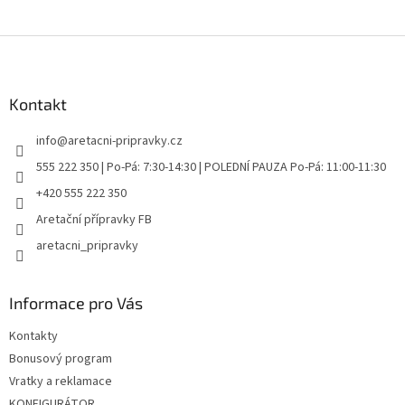
Z
á
p
a
Kontakt
t
info
@
aretacni-pripravky.cz
í
555 222 350 | Po-Pá: 7:30-14:30 | POLEDNÍ PAUZA Po-Pá: 11:00-11:30
+420 555 222 350
Aretační přípravky FB
aretacni_pripravky
Informace pro Vás
Kontakty
Bonusový program
Vratky a reklamace
KONFIGURÁTOR