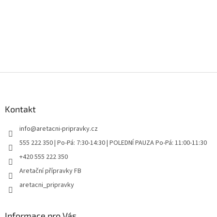
Z
á
p
a
Kontakt
t
info
@
aretacni-pripravky.cz
í
555 222 350 | Po-Pá: 7:30-14:30 | POLEDNÍ PAUZA Po-Pá: 11:00-11:30
+420 555 222 350
Aretační přípravky FB
aretacni_pripravky
Informace pro Vás