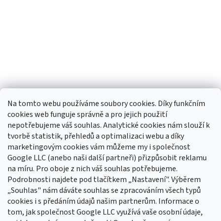
Na tomto webu používáme soubory cookies. Díky funkčním
cookies web funguje správně a pro jejich použití
nepotřebujeme váš souhlas. Analytické cookies nám slouží k
tvorbě statistik, přehledů a optimalizaci webu a díky
Sledovat na Instagramu
marketingovým cookies vám můžeme my i společnost
Google LLC (anebo naši další partneři) přizpůsobit reklamu
na míru. Pro oboje z nich váš souhlas potřebujeme.
Odebírat newsletter
Podrobnosti najdete pod tlačítkem „Nastavení". Výběrem
Vložte svůj e-mail a my vám budeme zasílat informace o nových
„Souhlas" nám dáváte souhlas se zpracováním všech typů
produktech na našem e-shopu.
cookies i s předáním údajů našim partnerům. Informace o
tom, jak společnost Google LLC využívá vaše osobní údaje,
E-mail