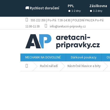
Přejít
PPL
Zásilkovna
na
🚚 Rychlost doručení
obsah
1-2 dny
1-2 dny
555 222 350 | Po-Pá: 7:30-14:30 | POLEDNÍ PAUZA Po-Pá:
11:00-11:30
info@aretacni-pripravky.cz
MECHANIK NA DOVOLENÉ
Dárkové poukazy
OU
Domů
Ruční nářadí
Nástrčné hlavice a bity