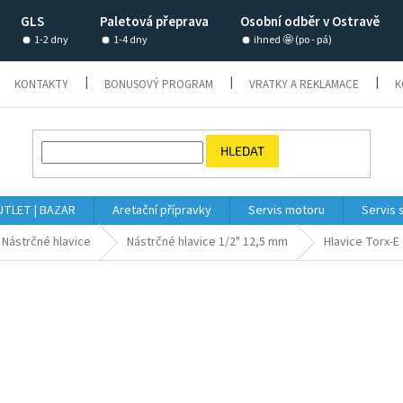
GLS
Paletová přeprava
Osobní odběr v Ostravě
1-2 dny
1-4 dny
ihned 🤩 (po - pá)
KONTAKTY
BONUSOVÝ PROGRAM
VRATKY A REKLAMACE
K
HLEDAT
TLET | BAZAR
Aretační přípravky
Servis motoru
Servis 
Nástrčné hlavice
Nástrčné hlavice 1/2" 12,5 mm
Hlavice Torx-E