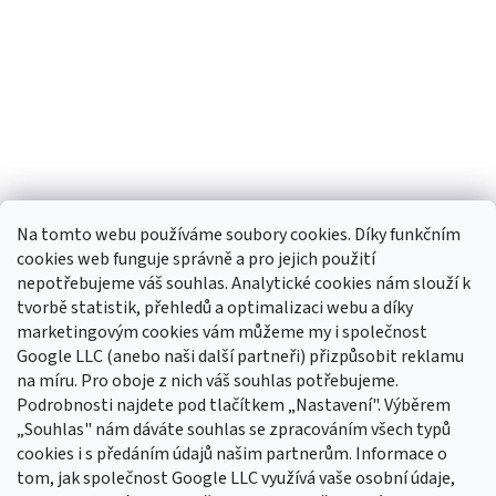
Na tomto webu používáme soubory cookies. Díky funkčním
cookies web funguje správně a pro jejich použití
nepotřebujeme váš souhlas. Analytické cookies nám slouží k
tvorbě statistik, přehledů a optimalizaci webu a díky
Sledovat na Instagramu
marketingovým cookies vám můžeme my i společnost
Google LLC (anebo naši další partneři) přizpůsobit reklamu
na míru. Pro oboje z nich váš souhlas potřebujeme.
Odebírat newsletter
Podrobnosti najdete pod tlačítkem „Nastavení". Výběrem
Vložte svůj e-mail a my vám budeme zasílat informace o nových
„Souhlas" nám dáváte souhlas se zpracováním všech typů
produktech na našem e-shopu.
cookies i s předáním údajů našim partnerům. Informace o
tom, jak společnost Google LLC využívá vaše osobní údaje,
E-mail