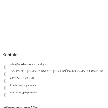
Z
á
p
a
Kontakt
t
info
@
aretacni-pripravky.cz
í
555 222 350 | Po-Pá: 7:30-14:30 | POLEDNÍ PAUZA Po-Pá: 11:00-11:30
+420 555 222 350
Aretační přípravky FB
aretacni_pripravky
Informace pro Vás