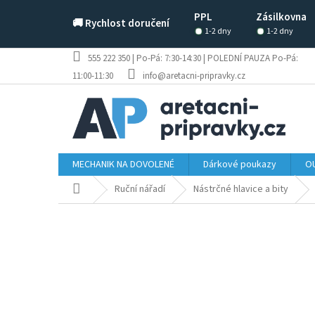
Přejít
PPL
Zásilkovna
na
🚚 Rychlost doručení
obsah
1-2 dny
1-2 dny
555 222 350 | Po-Pá: 7:30-14:30 | POLEDNÍ PAUZA Po-Pá:
11:00-11:30
info@aretacni-pripravky.cz
MECHANIK NA DOVOLENÉ
Dárkové poukazy
OU
Domů
Ruční nářadí
Nástrčné hlavice a bity