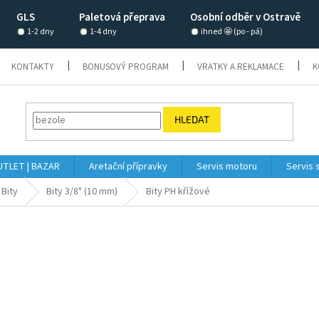
GLS
Paletová přeprava
Osobní odběr v Ostravě
1-2 dny
1-4 dny
ihned 🤩 (po - pá)
KONTAKTY
BONUSOVÝ PROGRAM
VRATKY A REKLAMACE
K
HLEDAT
TLET | BAZAR
Aretační přípravky
Servis motoru
Servis 
Bity
Bity 3/8" (10 mm)
Bity PH křížové