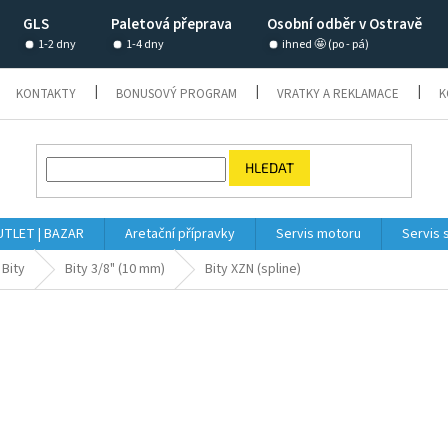
GLS
Paletová přeprava
Osobní odběr v Ostravě
1-2 dny
1-4 dny
ihned 🤩 (po - pá)
KONTAKTY
BONUSOVÝ PROGRAM
VRATKY A REKLAMACE
K
HLEDAT
TLET | BAZAR
Aretační přípravky
Servis motoru
Servis 
Bity
Bity 3/8" (10 mm)
Bity XZN (spline)