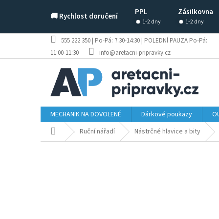
Přejít
PPL
Zásilkovna
na
🚚 Rychlost doručení
obsah
1-2 dny
1-2 dny
555 222 350 | Po-Pá: 7:30-14:30 | POLEDNÍ PAUZA Po-Pá:
11:00-11:30
info@aretacni-pripravky.cz
MECHANIK NA DOVOLENÉ
Dárkové poukazy
OU
Domů
Ruční nářadí
Nástrčné hlavice a bity