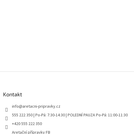
Z
á
p
a
Kontakt
t
info
@
aretacni-pripravky.cz
í
555 222 350 | Po-Pá: 7:30-14:30 | POLEDNÍ PAUZA Po-Pá: 11:00-11:30
+420 555 222 350
Aretační přípravky FB